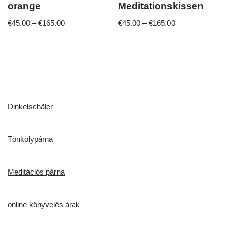
orange
Meditationskissen
€
45.00
–
€
165.00
€
45.00
–
€
165.00
Dinkelschäler
Tönkölypárna
Meditációs párna
online könyvelés árak