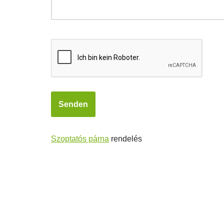
Szoptatós párna
rendelés