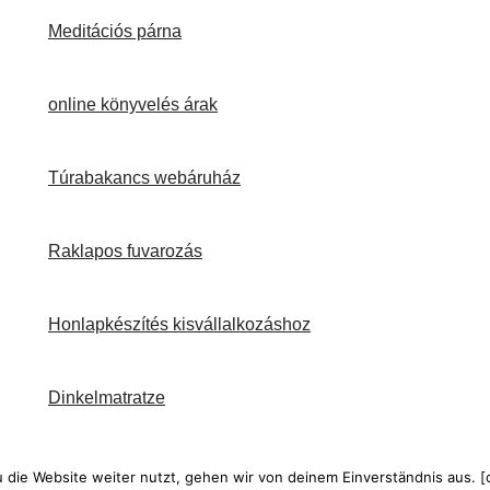
Meditációs párna
online könyvelés árak
Túrabakancs webáruház
Raklapos fuvarozás
Honlapkészítés kisvállalkozáshoz
Dinkelmatratze
die Website weiter nutzt, gehen wir von deinem Einverständnis aus. [c