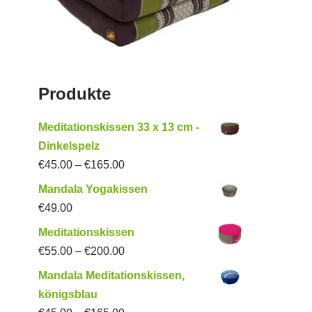
Produkte
Meditationskissen 33 x 13 cm -
Dinkelspelz
€
45.00
–
€
165.00
Mandala Yogakissen
€
49.00
Meditationskissen
€
55.00
–
€
200.00
Mandala Meditationskissen,
königsblau