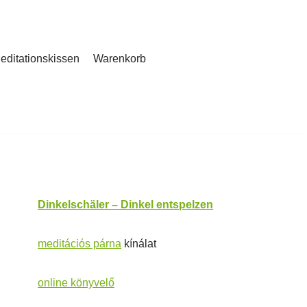
editationskissen
Warenkorb
Dinkelschäler – Dinkel entspelzen
meditációs párna
kínálat
online könyvelő