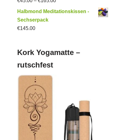
€
45.00
–
€
165.00
Halbmond Meditationskissen -
Sechserpack
€
145.00
Kork Yogamatte –
rutschfest