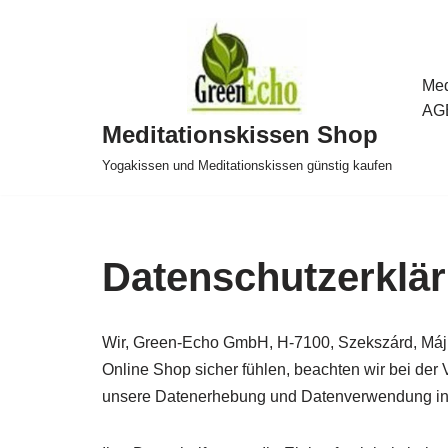
Zum
Inhalt
Med
springen
AG
Meditationskissen Shop
Yogakissen und Meditationskissen günstig kaufen
Datenschutzerklä
Wir, Green-Echo GmbH, H-7100, Szekszárd, Május
Online Shop sicher fühlen, beachten wir bei de
unsere Datenerhebung und Datenverwendung in