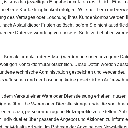
n, ist aus den jeweiligen Eingabeformularen ersichtlich. Eine L
hriebene Kontaktmöglichkeit erfolgen. Wir speichern und verwe
ung des Vertrages oder Löschung Ihres Kundenkontos werden Ih
 nach Ablauf dieser Fristen gelöscht, sofern Sie nicht ausdrückl
e weitere Datenverwendung von unserer Seite vorbehalten wurd
er Kontaktformular oder E-Mail) werden personenbezogene Dat
weiligen Kontaktformular ersichtlich. Diese Daten werden aussc
bundene technische Administration gespeichert und verwendet.
 dies wünschen und der Löschung keine gesetzlichen Aufbewahr
 dem Verkauf einer Ware oder Dienstleistung erhalten, nutzen w
igene ähnliche Waren oder Dienstleistungen, wie die von Ihnen 
enen dazu, personenbezogene Nutzerprofile zu erstellen. Auf
ch individueller über passende Angebot und Aktionen zu informi
nd individualisiert sein. Im Rahmen der Anzeige des Newsletter