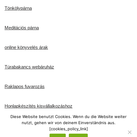
Tönkölypárna
Meditációs párna
online könyvelés árak
Túrabakancs webáruház
Raklapos fuvarozás
Honlapkészítés kisvállalkozáshoz
Diese Website benutzt Cookies. Wenn du die Website weiter
nutzt, gehen wir von deinem Einverständnis aus.
Dinkelmatratze
[cookies_policy_link]