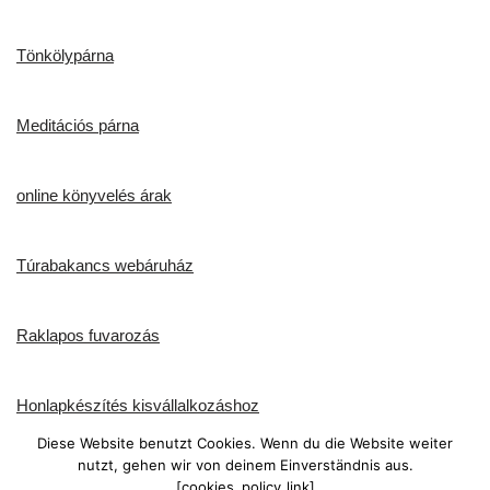
Tönkölypárna
Meditációs párna
online könyvelés árak
Túrabakancs webáruház
Raklapos fuvarozás
Honlapkészítés kisvállalkozáshoz
Diese Website benutzt Cookies. Wenn du die Website weiter
nutzt, gehen wir von deinem Einverständnis aus.
Dinkelmatratze
[cookies_policy_link]